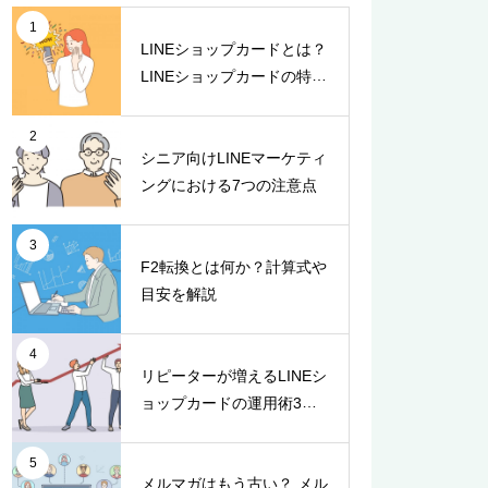
1
LINEショップカードとは？
LINEショップカードの特徴
と4つのメリット
2
シニア向けLINEマーケティ
ングにおける7つの注意点
3
F2転換とは何か？計算式や
目安を解説
4
リピーターが増えるLINEシ
ョップカードの運用術3選
【事例つき】
5
メルマガはもう古い？ メル